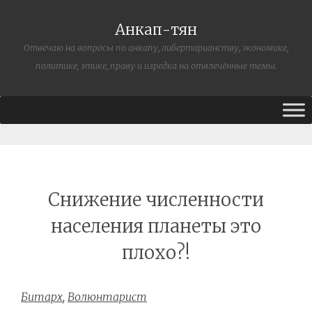
Анкап-тян
Отвечаю на вопросы по анкапу, либертарианству, экономике,
политике, этике, праву и изредка на отвлечённые темы.
Снижение численности
населения планеты это
плохо?!
Битарх
,
Волюнтарист