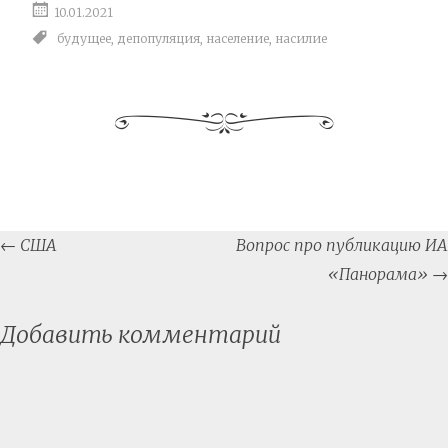
10.01.2021
будущее
,
депопуляция
,
население
,
насилие
Post
←
США
Вопрос про публикацию ИА
navigation
«Панорама»
→
Добавить комментарий