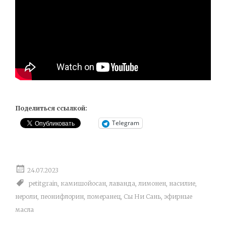
Поделиться ссылкой:
Telegram
24.07.2023
petitgrain
,
камишойосан
,
лаванда
,
лимонен
,
насилие
,
нероли
,
пеонифлорин
,
померанец
,
Сы Ни Сань
,
эфирные
масла