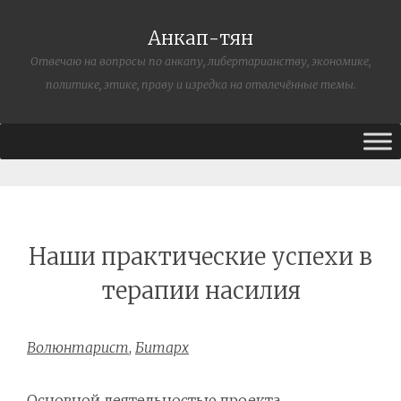
Анкап-тян
Отвечаю на вопросы по анкапу, либертарианству, экономике,
политике, этике, праву и изредка на отвлечённые темы.
Наши практические успехи в
терапии насилия
Волюнтарист
,
Битарх
Основной деятельностью проекта