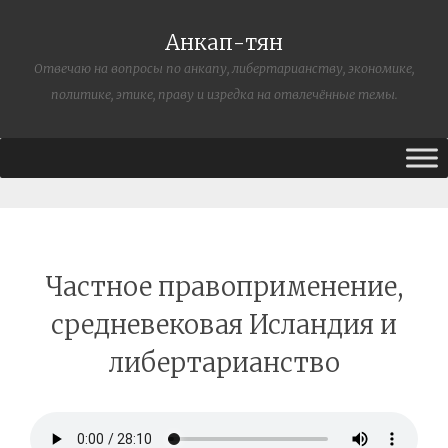
Анкап-тян
Отвечаю на вопросы по анкапу, либертарианству, экономике,
политике, этике, праву и изредка на отвлечённые темы.
Частное правоприменение,
средневековая Исландия и
либертарианство