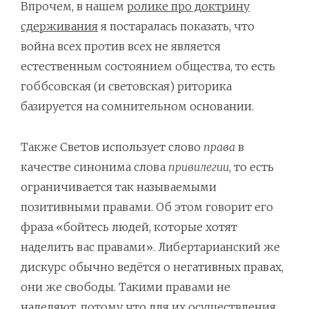
Впрочем, в нашем
ролике про доктрину
сдерживания
я постаралась показать, что
война всех против всех не является
естественным состоянием общества, то есть
гоббсовская (и световская) риторика
базируется на сомнительном основании.
Также Светов использует слово
права
в
качестве синонима слова
привилегии
, то есть
ограничивается так называемыми
позитивными правами. Об этом говорит его
фраза «бойтесь людей, которые хотят
наделить вас правами». Либертарианский же
дискурс обычно ведётся о негативных правах,
они же свободы. Такими правами не
наделяют, потому что для их осуществления