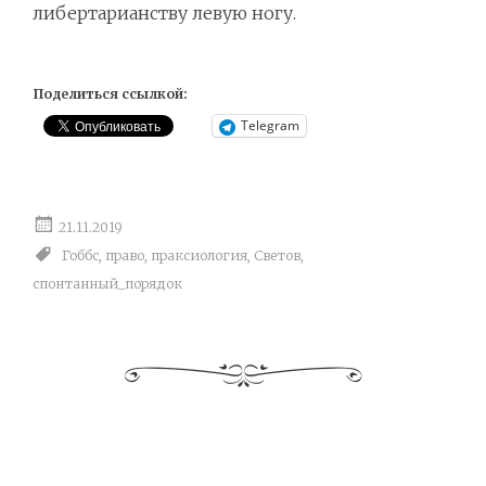
либертарианству левую ногу.
Поделиться ссылкой:
Telegram
21.11.2019
Гоббс
,
право
,
праксиология
,
Светов
,
спонтанный_порядок