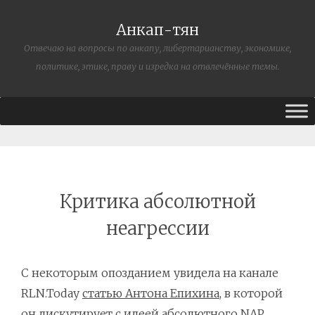
Анкап-тян
Отвечаю на вопросы по анкапу, либертарианству, экономике,
политике, этике, праву и изредка на отвлечённые темы.
Критика абсолютной
неагрессии
С некоторым опозданием увидела на канале
RLN.Today
статью Антона Епихина
, в которой
он дискутирует с идеей абсолютного NAP,