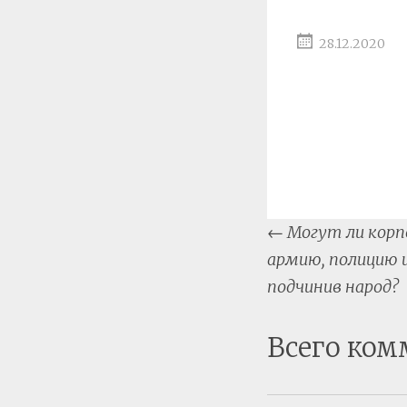
28.12.2020
Post
←
Могут ли корп
naviga
армию, полицию 
подчинив народ?
Всего ком