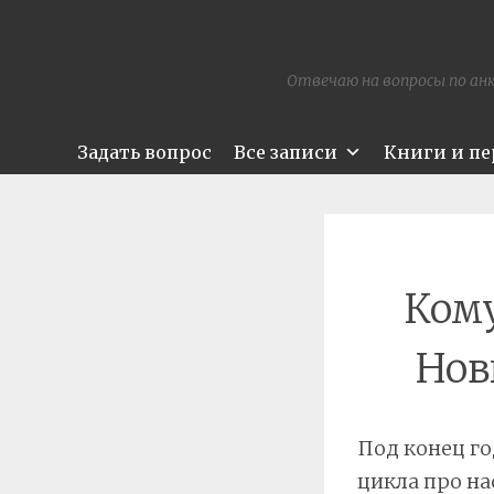
Отвечаю на вопросы по анк
Задать вопрос
Все записи
Книги и п
Кому
Нов
Под конец го
цикла про на