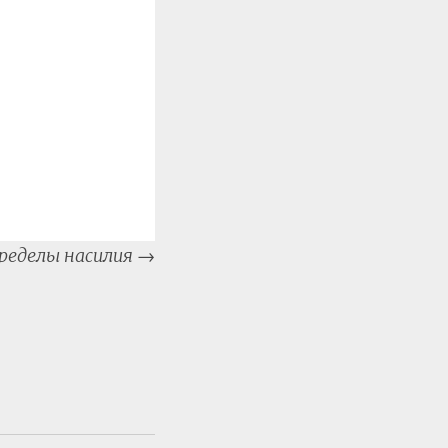
ределы насилия
→