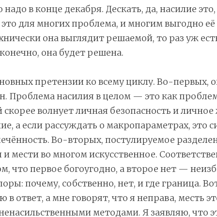
о надо в конце декабря. Дескать, да, насилие это,
 это для многих проблема, и многим выгодно её
хнически она выглядит решаемой, то раз уж есть
 конечно, она будет решена.
сновных претензии ко всему циклу. Во-первых, 
. Проблема насилия в целом — это как проблем
 скорее волнует личная безопасность и личное
ие, а если рассуждать о макропараметрах, это с
ечённость. Во-вторых, постулируемое разделе
и мести во многом искусственное. Соответстве
ом, что первое богоугодно, а второе нет — неиз
оры: почему, собственно, нет, и где граница. Во
ю в ответ, а мне говорят, что я неправа, месть э
ненасильственными методами. Я заявляю, что э