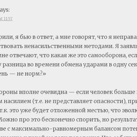
ays:
t 11:57
или, я бью в ответ, а мне говорят, что я неправа
ствовать ненасильственными методами. Я заявля
мне отвечают, что какая же это самооборона, ес
 разница во времени обмена ударами в одну се
день — не норм?»
ороны вполне очевидна — если человек больше 
 насилием (т.е. не представляет опасности), п
 т.к. это уже будет отложенной местью, что эво
ожно про это бесконечно спорить, но результа
тве с максимально-равномерным балансом поте