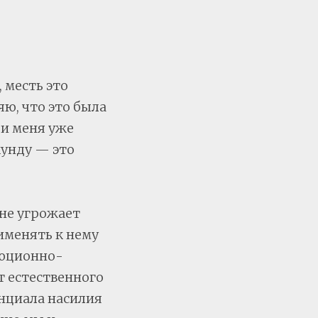
, месть это
ю, что это была
ли меня уже
кунду — это
не угрожает
рименять к нему
люционно-
т естественного
нциала насилия