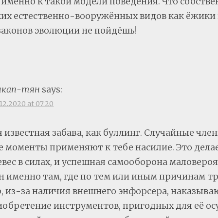
 именно к такой модели поведения. Что собстве
их естественно-вооружённых видов как ёжики 
законов эволюции не пойдёшь!
нкап-тян
says:
.12.2020 at 07:20
я известная забава, как буллинг. Случайные чле
 моменты применяют к тебе насилие. Это делае
евес в силах, и успешная самооборона маловеро
 именно там, где по тем или иным причинам т
 из-за наличия внешнего энфорсера, наказываю
иобретение инструментов, пригодных для её ос