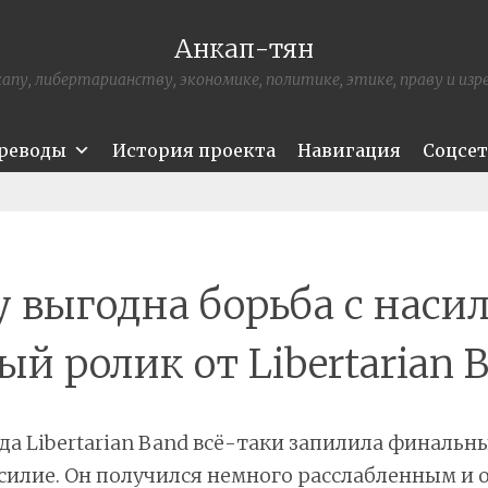
Анкап-тян
апу, либертарианству, экономике, политике, этике, праву и из
ереводы
История проекта
Навигация
Соцсе
 выгодна борьба с наси
ый ролик от Libertarian B
да Libertarian Band всё-таки запилила финальн
силие. Он получился немного расслабленным и