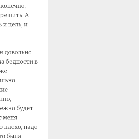
 конечно,
 решить. А
 и цель, и
он довольно
а бедности в
 же
ильно
ние
нно,
бежно будет
т меня
то плохо, надо
то была