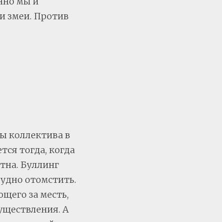
нно мы и
и змеи. Против
ны коллектива в
тся тогда, когда
ятна. Буллинг
рудно отомстить.
щего за месть,
уществления. А