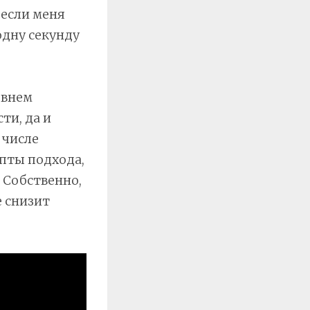
 если меня
одну секунду
овнем
ти, да и
 числе
епты подхода,
 Собственно,
е снизит