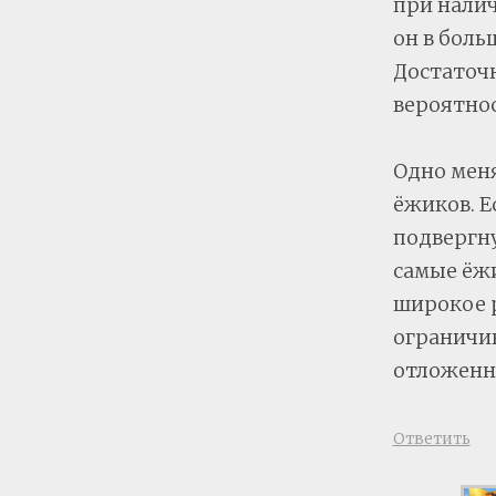
при налич
он в боль
Достаточн
вероятно
Одно мен
ёжиков. Е
подвергну
самые ёжи
широкое 
ограничив
отложенн
Ответить