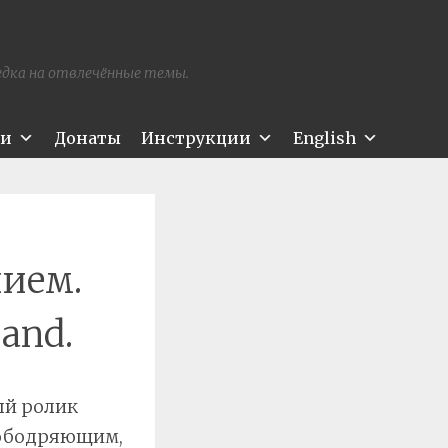
редка на отвлечённые темы.
ти
Донаты
Инструкции
English
лием.
and.
ый ролик
 ободряющим,