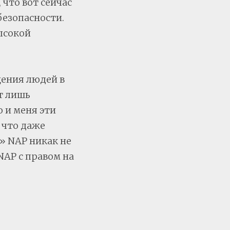
 что вот сейчас
 безопасности.
ысокой
щения людей в
т лишь
о и меня эти
 что даже
 NAP никак не
NAP с правом на