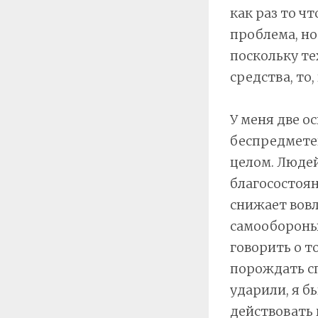
как раз то чт
проблема, но
поскольку те
средства, то,
У меня две о
беспредметен
целом. Людей
благосостоян
снижает вовл
самообороны 
говорить о т
порождать сп
ударили, я бь
действовать 