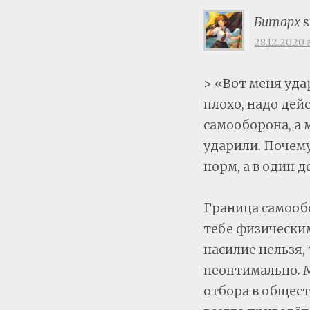
Битарх
s
28.12.2020 a
> «Вот меня удар
плохо, надо дей
самооборона, а 
ударили. Почему
норм, а в один 
Граница самооб
тебе физическим
насилие нельзя,
неоптимально. М
отбора в общес