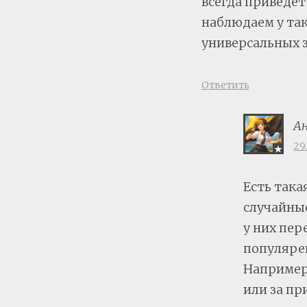
всегда приведёт
наблюдаем у так
универсальных 
Ответить
А
29
Есть така
случайные
у них пер
популярен
Например,
или за пр