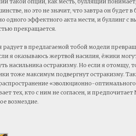
ии такой опции, как месть, буллящий понимает,
шинстве, но это не значит, что завтра он будет в
о одного эффектного акта мести, и буллинг с в
стью прекращается.
я радует в предлагаемой тобой модели превра
сли я оказываюсь жертвой насилия, ёжики могу
ть насильника остракизму. Но если я отомщу, т
ки тоже максимум подвергнут остракизму. Так
распространение «эволюционно-оптимального»
ает тех, кто с ним не согласен, и предпочитает 
ое возмездие.