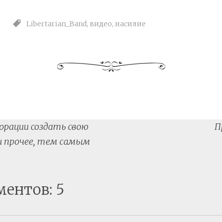
Libertarian_Band
,
видео
,
насилие
орации создать свою
П
tion
и прочее, тем самым
ментов: 5