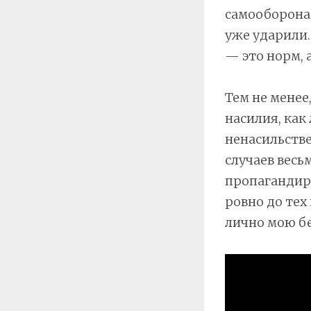
самооборона,
уже ударили.
— это норм, 
Тем не менее
насилия, как
ненасильств
случаев весь
пропагандиру
ровно до тех
лично мою бе