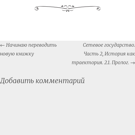
Post
←
Начинаю переводить
Сетевое государство.
navigation
новую книжку
Часть 2, История как
траектория. 2.1. Пролог.
→
Добавить комментарий