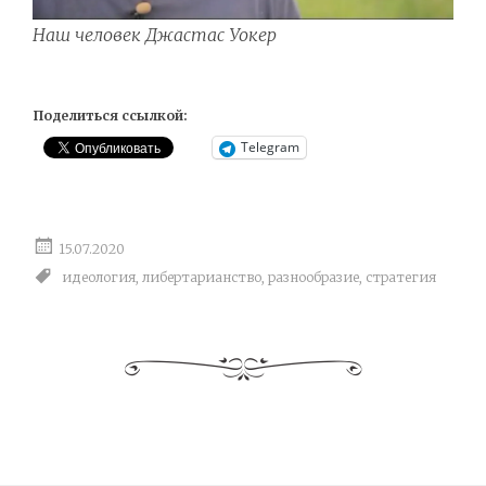
Наш человек Джастас Уокер
Поделиться ссылкой:
Telegram
15.07.2020
идеология
,
либертарианство
,
разнообразие
,
стратегия