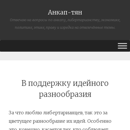
Анкап-тян
Отвечаю на вопросы по анкапу, либертарианству, экономике,
политике, этике, праву и изредка на отвлечённые темы.
В поддержку идейного
разнообразия
За что люблю либертарианцев, так это за
цветущее разнообразие их идей. Особенно
это, конечно, касается тех, кто соблюдает