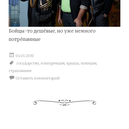
Бойцы-то дешёвые, но уже немного
потрёпанные
04.01.2019
государство
,
конкуренция
,
крыша
,
полиция
,
страхование
Оставить комментарий