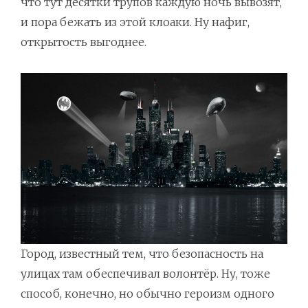
что тут десятки трупов каждую ночь вывозят,
и пора бежать из этой клоаки. Ну нафиг,
открытость выгоднее.
Город, известный тем, что безопасность на
улицах там обеспечивал волонтёр. Ну, тоже
способ, конечно, но обычно героизм одного