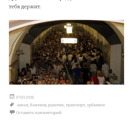
тебя держит.
07.03.2019
анкап
,
Баженов
,
рыночек
,
транспорт
,
урбанизм
Оставить комментарий