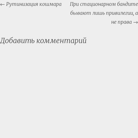
Post
←
Рутинизация кошмара
При стационарном бандите
navigation
бывают лишь привилегии, а
не права
→
Добавить комментарий