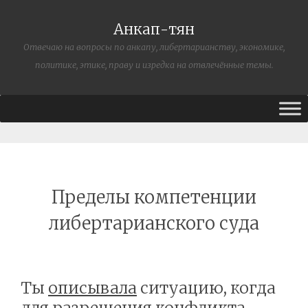
Анкап-тян
Отвечаю на вопросы по анкапу, либертарианству, экономике,
политике, этике, праву и изредка на отвлечённые темы.
Пределы компетенции
либертарианского суда
Ты
описывала
ситуацию, когда
для разрешения конфликта