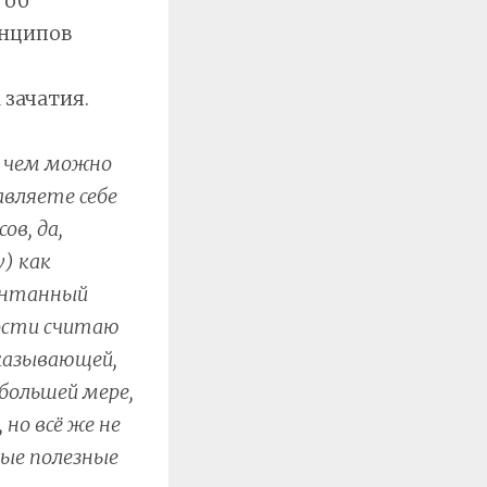
 об
инципов
зачатия.
с чем можно
авляете себе
в, да,
w) как
понтанный
ости считаю
казывающей,
большей мере,
но всё же не
ные полезные