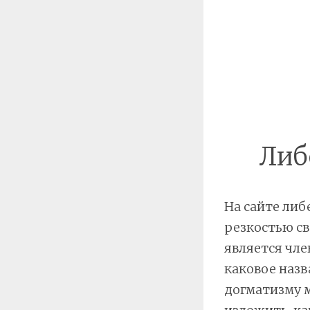
Либ
На сайте ли
резкостью св
является чл
каковое назв
догматизму м