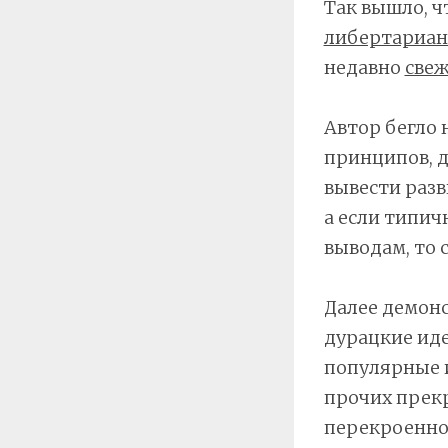
Так вышло, ч
либертариан
недавно
свеж
Автор бегло
принципов, д
вывести разв
а если типич
выводам, то с
Далее демонс
дурацкие иде
популярные и
прочих прекр
перекроенное