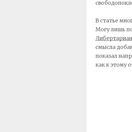
свободопокл
В статье мно
Могу лишь п
Либертариан
смысла добав
показал напр
как к этому 