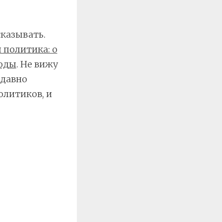
сказывать.
 политика: о
оды
. Не вижу
-давно
олитиков, и