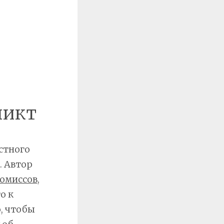
ликт
стного
. Автор
омиссов
,
о к
о, чтобы