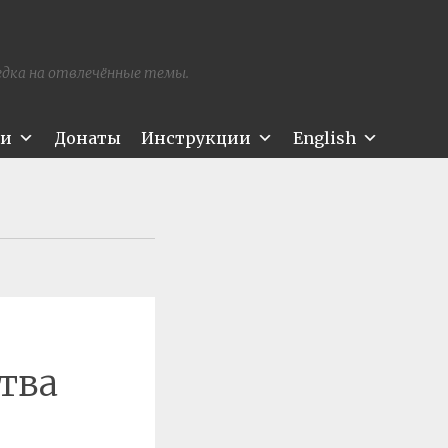
редка на отвлечённые темы.
ти
Донаты
Инструкции
English
тва