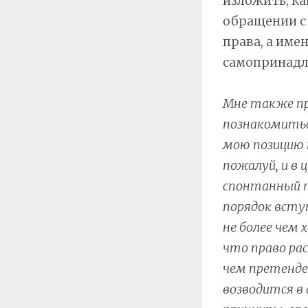
изложить, ка
обращении с 
права, а им
самопринадл
Мне также пр
познакомить
мою позицию 
пожалуй, и в 
спонтанный п
порядок всту
не более чем
что право ра
чем претенде
возводится в 