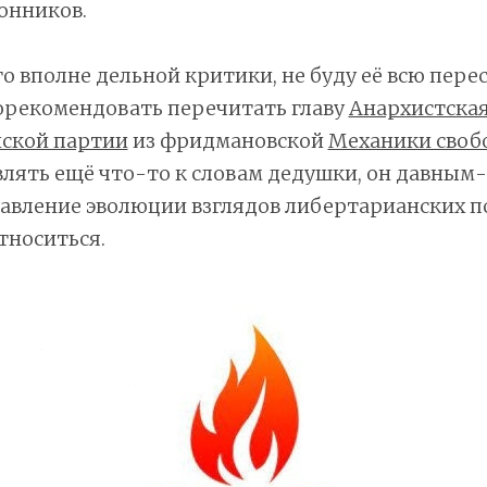
онников.
го вполне дельной критики, не буду её всю пере
орекомендовать перечитать главу
Анархистская
ской партии
из фридмановской
Механики своб
лять ещё что-то к словам дедушки, он давным
авление эволюции взглядов либертарианских п
относиться.