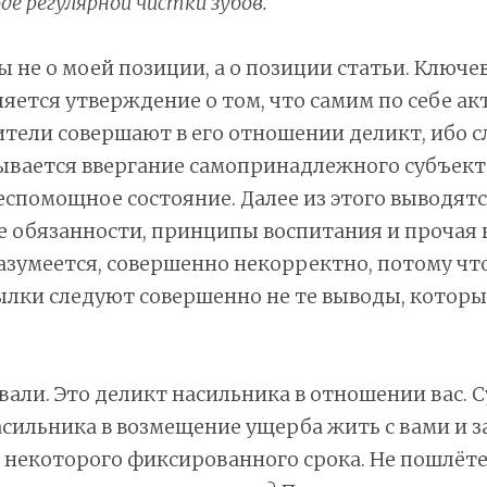
де регулярной чистки зубов.
ы не о моей позиции, а о позиции статьи. Ключе
яется утверждение о том, что самим по себе ак
тели совершают в его отношении деликт, ибо 
ывается ввергание самопринадлежного субъекта
спомощное состояние. Далее из этого выводят
 обязанности, принципы воспитания и прочая к
азумеется, совершенно некорректно, потому что
лки следуют совершенно не те выводы, которы
вали. Это деликт насильника в отношении вас. 
сильника в возмещение ущерба жить с вами и з
е некоторого фиксированного срока. Не пошлёте