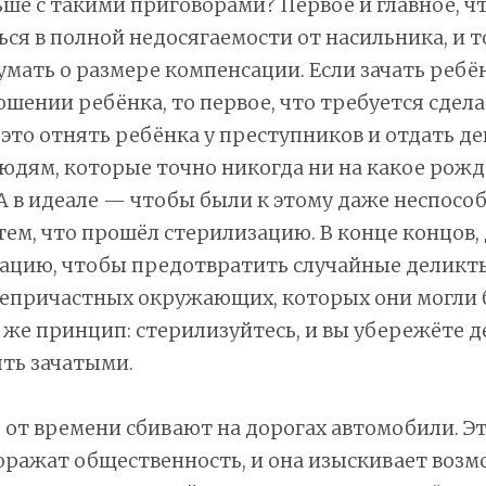
ше с такими приговорами? Первое и главное, ч
ься в полной недосягаемости от насильника, и 
мать о размере компенсации. Если зачать ребё
ошении ребёнка, то первое, что требуется сдела
то отнять ребёнка у преступников и отдать д
дям, которые точно никогда ни на какое рожд
 А в идеале — чтобы были к этому даже неспосо
тем, что прошёл стерилизацию. В конце концов,
ацию, чтобы предотвратить случайные деликт
епричастных окружающих, которых они могли б
т же принцип: стерилизуйтесь, и вы убережёте д
ть зачатыми.
от времени сбивают на дорогах автомобили. Эт
оражат общественность, и она изыскивает воз