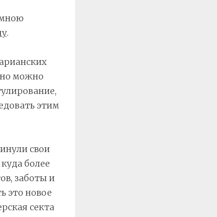
 мною
пу
.
тарианских
сно можно
гулирование,
едовать этим
кинули свои
 куда более
ов, заботы и
ь это новое
рская секта