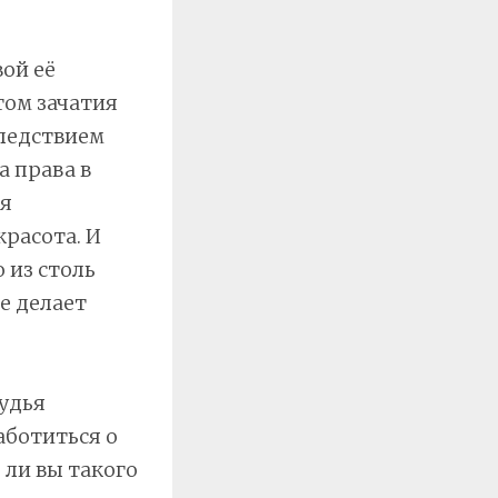
вой её
том зачатия
следствием
 права в
ся
расота. И
 из столь
е делает
Судья
аботиться о
 ли вы такого