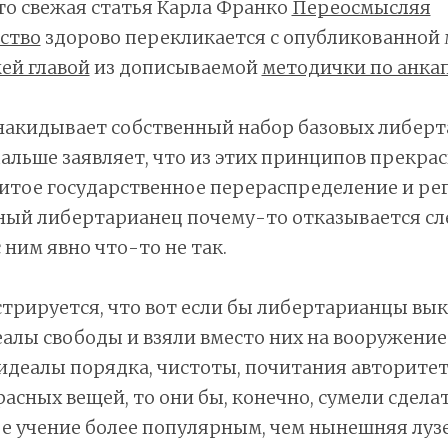
то свежая статья Карла Франко
Переосмысляя
ство
здорово перекликается с опубликованной
ей главой
из дописываемой
методички по анка
 накидывает собственный набор базовых либер
альше заявляет, что из этих принципов прекра
итое государственное перераспределение и ре
ный либертарианец почему-то отказывается сл
 ним явно что-то не так.
трируется, что вот если бы либертарианцы вы
алы свободы и взяли вместо них на вооружение
деалы порядка, чистоты, почитания авторитет
асных вещей, то они бы, конечно, сумели сделат
 учение более популярным, чем нынешняя лузе