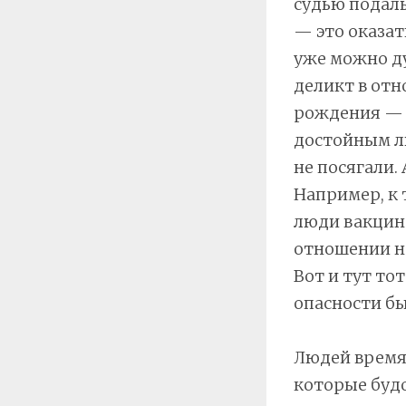
судью подаль
— это оказат
уже можно ду
деликт в отн
рождения — э
достойным лю
не посягали.
Например, к 
люди вакцин
отношении н
Вот и тут то
опасности бы
Людей время 
которые буд