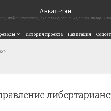
Анкап-тян
апу, либертарианству, экономике, политике, этике, праву и из
ереводы
История проекта
Навигация
Соцсе
КО
правление либертарианс