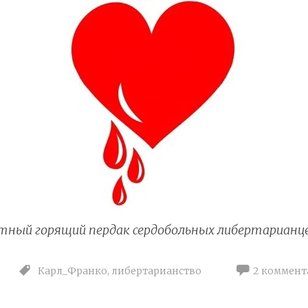
тный горящий пердак сердобольных либертарианц
Карл_Франко
,
либертарианство
2 коммент