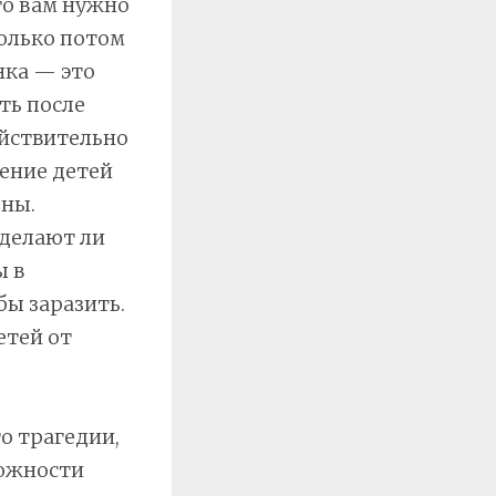
то вам нужно
только потом
нка — это
ть после
ействительно
ение детей
бны.
 делают ли
ы в
ы заразить.
етей от
о трагедии,
можности