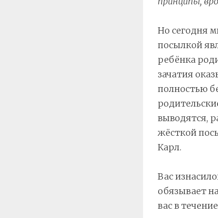
принципы, вро
Но сегодня м
посылкой явл
ребёнка роди
зачатия оказ
полностью бе
родительские
выводятся, р
жёсткой посы
Карл.
Вас изнасило
обязывает на
вас в течени