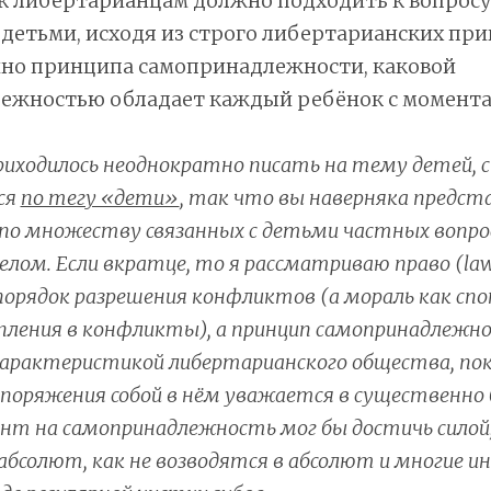
к либертарианцам должно подходить к вопросу
детьми, исходя из строго либертарианских пр
енно принципа самопринадлежности, каковой
ежностью обладает каждый ребёнок с момента 
иходилось неоднократно писать на тему детей, 
ся
по тегу «дети»
, так что вы наверняка предст
по множеству связанных с детьми частных вопросо
целом. Если вкратце, то я рассматриваю право (la
орядок разрешения конфликтов (а мораль как с
пления в конфликты), а принцип самопринадлежн
 характеристикой либертарианского общества, по
споряжения собой в нём уважается в существенно 
нт на самопринадлежность мог бы достичь силой, 
абсолют, как не возводятся в абсолют и многие и