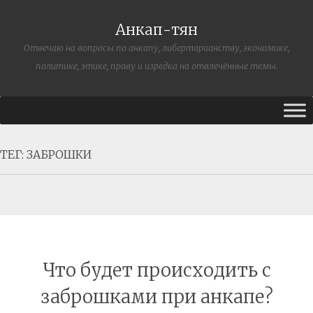
Анкап-тян
Отвечаю на вопросы по анкапу, либертарианству, экономике,
политике, этике, праву и изредка на отвлечённые темы.
ТЕГ:
ЗАБРОШКИ
Что будет происходить с
заброшками при анкапе?