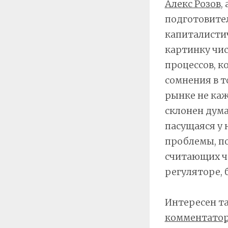
Алекс Розов
,
подготовител
капиталисти
картинку чис
процессов, к
сомнения в т
рынке не каж
склонен дума
пасущаяся у 
проблемы, по
считающих ч
регуляторе, 
Интересен т
комментато