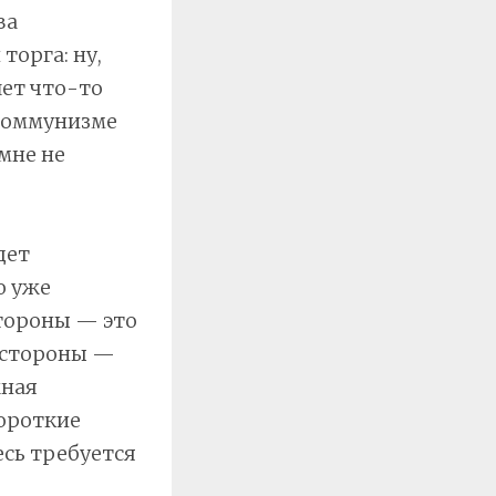
ва
торга: ну,
шет что-то
 коммунизме
 мне не
дет
ю уже
стороны — это
е стороны —
жная
короткие
сь требуется