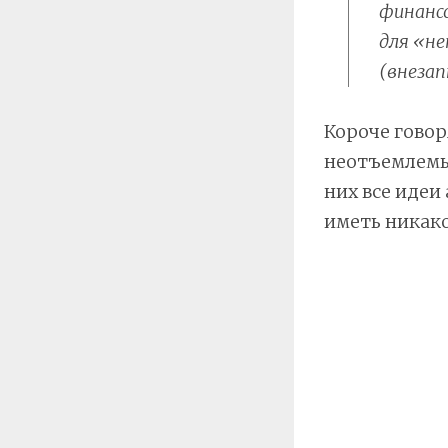
финанс
для «н
(внеза
Короче говор
неотъемлемым
них все идеи
иметь никако