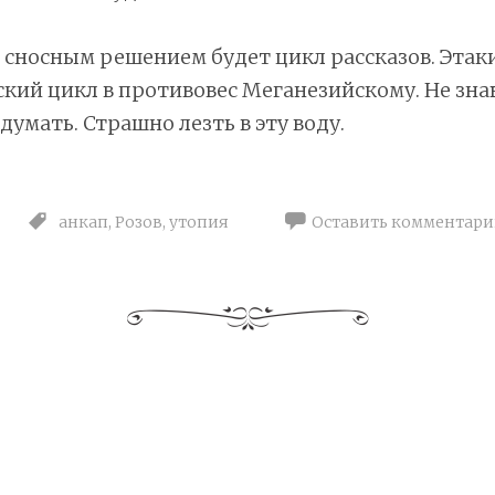
, сносным решением будет цикл рассказов. Этак
ий цикл в противовес Меганезийскому. Не знаю
думать. Страшно лезть в эту воду.
анкап
,
Розов
,
утопия
Оставить комментари