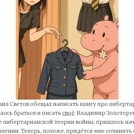
ил Светов обещал написать книгу про либерта
лось браться и писать
своё
. Владимир Золоторе
е либертарианской теории войны, пришлось на
влении. Теперь, похоже, придётся мне сочинять