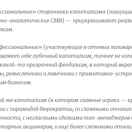
ссиональные» сторонники капитализма (пишущие
рно-аналитических СМИ) — приукрашивают реал
лизм.
фессиональные» (участвующие в сетевых холивар
авляют себе лубочный капитализм, точнее не ка
а какой-то призрачный феодализм, в который вкр
ы, ремесленники и лавочники с примитивно-устр
м бизнесом.
ый же капитализм (в котором главные игроки — к
ии с пирамидой бюрократии, со сложными отнош
нности, с негласными сделками топ-менеджеров 
тарных акционеров, и еще более сложными отнош