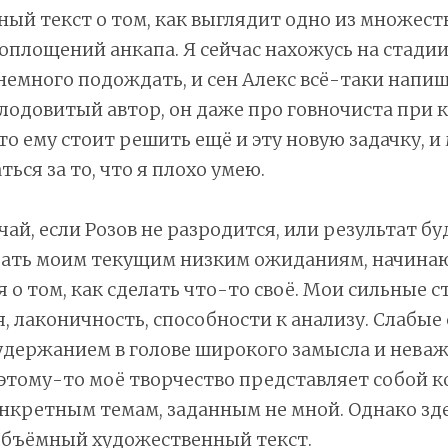
ый текст о том, как выглядит одно из множест
площений анкапа. Я сейчас нахожусь на стадии 
немного подождать, и сен Алекс всё-таки напи
плодовитый автор, он даже про говночиста при
то ему стоит решить ещё и эту новую задачку, и
ься за то, что я плохо умею.
чай, если Розов не разродится, или результат бу
вать моим текущим низким ожиданиям, начина
 о том, как сделать что-то своё. Мои сильные 
я, лаконичность, способности к анализу. Слабы
удержанием в голове широкого замысла и нева
этому-то моё творчество представляет собой 
нкретным темам, заданным не мной. Однако зде
объёмный художественный текст.