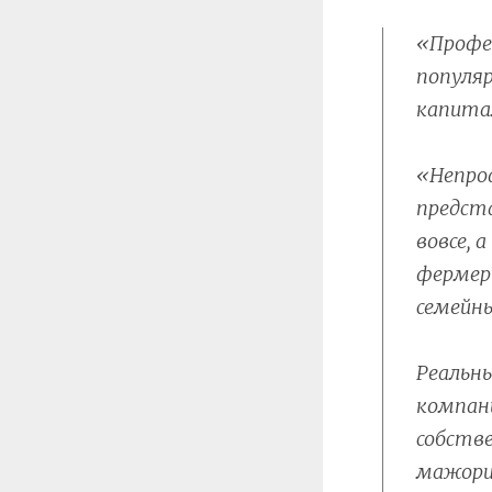
«Профе
популя
капита
«Непро
предст
вовсе, 
фермер
семейны
Реальн
компан
собстве
мажори