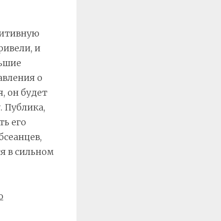
зитивную
ривели, и
льшие
авления о
, он будет
. Публика,
ть его
бсеанцев,
я в сильном
о