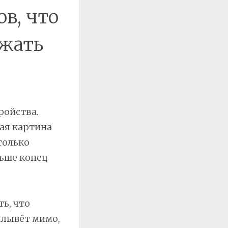
ов, что
ежать
ройства.
ая картина
только
льше конец
ь, что
плывёт мимо,