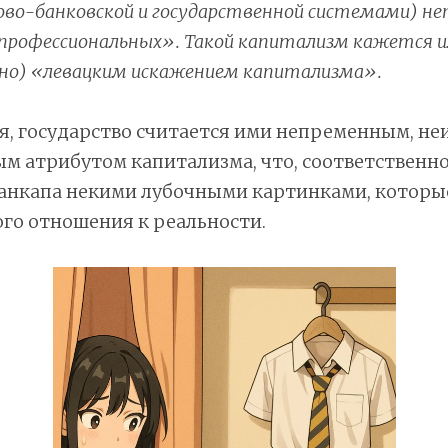
ово-банковской и государственной системами) н
епрофессиональных». Такой капитализм кажется 
пно) «левацким искажением капитализма».
я, государство считается ими непременным, н
 атрибутом капитализма, что, соответственно,
 анкапа некими лубочными картинками, которы
го отношения к реальности.