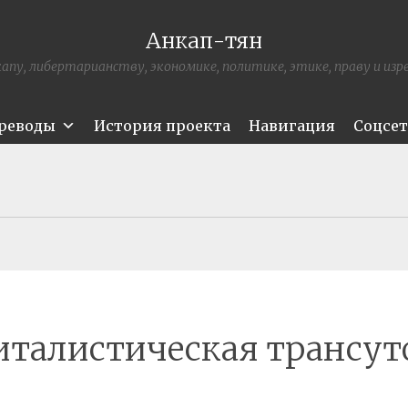
Анкап-тян
апу, либертарианству, экономике, политике, этике, праву и из
ереводы
История проекта
Навигация
Соцсе
италистическая трансут