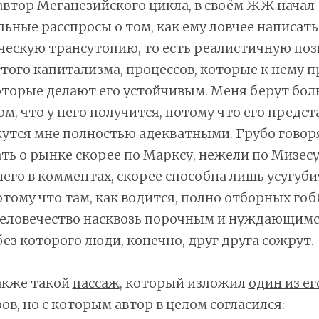
 автор Меганезийского цикла, в своём ЖЖ
начал
ьные расспросы о том, как ему ловчее написать
ческую трансутопию, то есть реалистичную по
того капитализма, процессов, которые к нему п
оторые делают его устойчивым. Меня берут бо
ом, что у него получится, потому что его предст
утся мне полностью адекватными. Грубо говоря
ть о рынке скорее по Марксу, нежели по Мизесу
него в комментах, скорее способна лишь усугуби
тому что там, как водится, полно отборных гоб
еловечество насквозь порочным и нуждающимс
без которого люди, конечно, друг друга сожрут.
акже такой
пассаж
, который изложил
один из ег
ров
, но с которым автор в целом согласился: