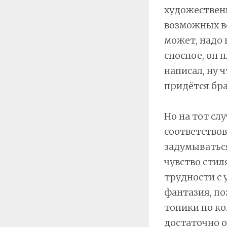
художественн
возможных во
может, надо 
сносное, он 
написал, ну ч
придётся брат
Но на тот слу
соответство
задумываться
чувство стил
трудности с 
фантазия, по
топики по ко
достаточно 