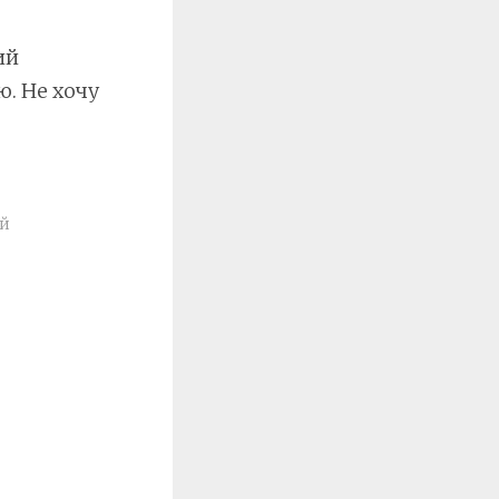
ий
. Не хочу
й