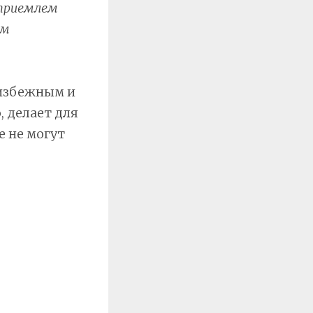
еприемлем
им
еизбежным и
 делает для
е не могут