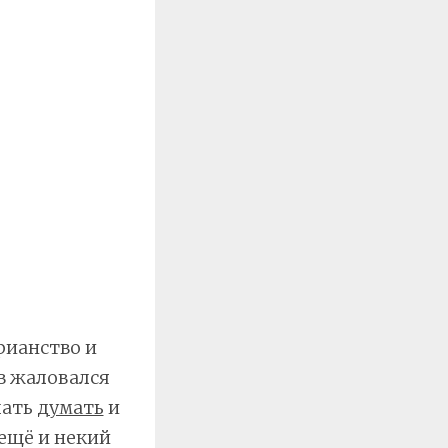
рианство и
в жаловался
чать
думать
и
 ещё и некий