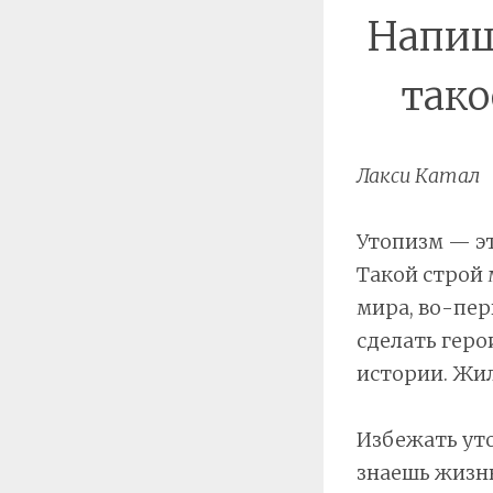
Напиши
тако
Лакси Катал
Утопизм — эт
Такой строй 
мира, во-пер
сделать геро
истории. Жил
Избежать уто
знаешь жизнь