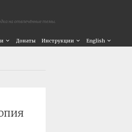
редка на отвлечённые темы.
ти
Донаты
Инструкции
English
опия