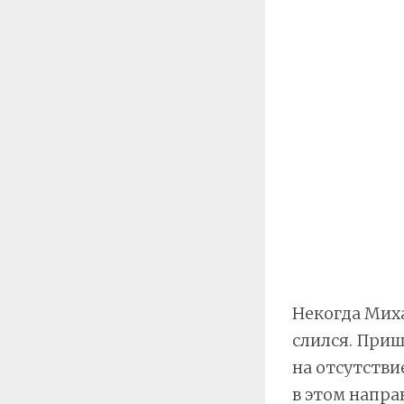
Некогда Миха
слился. Приш
на отсутстви
в этом напра