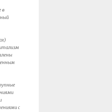
 в
ьный
ах)
питализм
аплены
оенным
рупные
ениями
и
ениями с