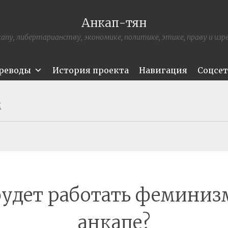
Анкап-тян
апу, либертарианству, экономике, политике, этике, праву и из
ереводы
История проекта
Навигация
Соцсе
М
будет работать феминиз
анкапе?