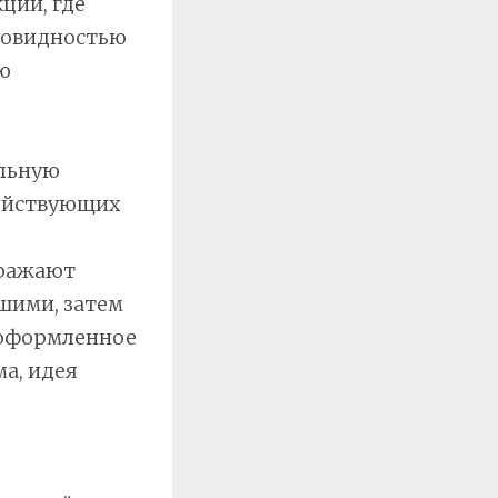
ции, где
зновидностью
ю
ельную
действующих
ыражают
шими, затем
 оформленное
ма, идея