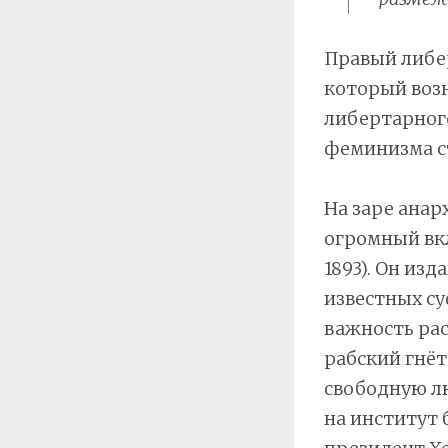
Правый либе
который возн
либертарног
феминизма ст
На заре ана
огромный вкл
1893). Он из
известных су
важность ра
рабский гнёт
свободную лю
на институт 