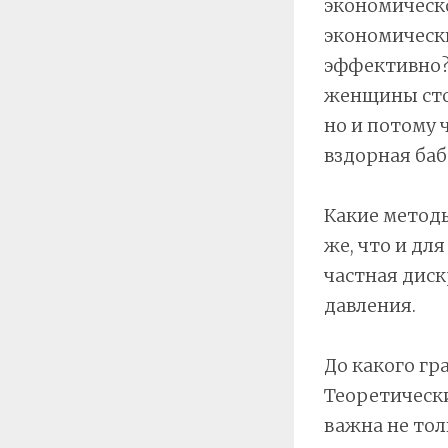
экономическо
экономически
эффективно? 
женщины стои
но и потому 
вздорная баба
Какие метод
же, что и дл
частная дис
давления.
До какого гр
Теоретически 
важна не тол