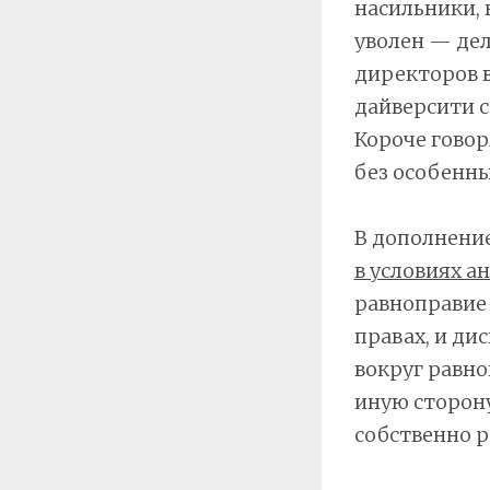
насильники, 
уволен — дела
директоров в
дайверсити с
Короче говор
без особенны
В дополнение
в условиях а
равноправие 
правах, и ди
вокруг равно
иную сторону
собственно р