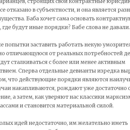
арианцев, строящих свои контрактные юрисдик
е отказано в субъектности, и она является ра
ущества. Баба хочет сама основать контрактну
где будут иные порядки? Бабе слова не давали.
е попытки заставить работать некую умозрит
ьно отличающуюся от реальных потребностей 
удут сталкиваться с более или менее активным
твием. Сперва отдельные девианты изредка в
ом, что действующие порядки являются наилуч
учаи накапливаются, рождают уже достаточно
ние, а затем, как уверяют нас классики марксиз
ассами и становится материальной силой.
голых идей недостаточно, им желательно иметь