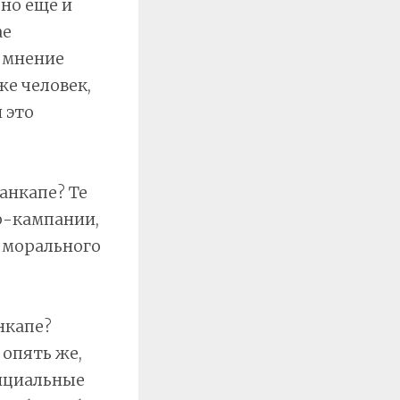
 но ещё и
ае
, мнение
же человек,
 это
анкапе? Те
р-кампании,
 морального
нкапе?
 опять же,
енциальные