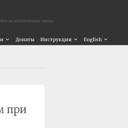
редка на отвлечённые темы.
ти
Донаты
Инструкции
English
м при