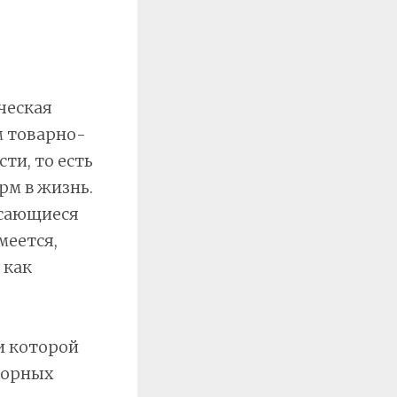
ческая
м товарно-
ти, то есть
рм в жизнь.
асающиеся
меется,
 как
и которой
корных