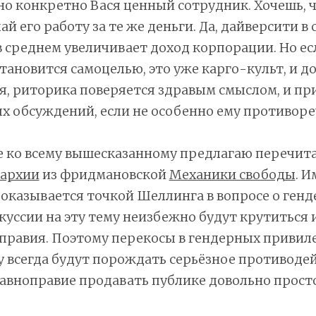
но конкретно Вася ценный сотрудник. Хочешь, 
й его работу за те же деньги. Да, дайверсити в 
 среднем увеличивает доход корпорации. Но ес
тановится самоцелью, это уже карго-культ, и до
я, риторика поверяется здравым смыслом, и п
х обсуждений, если не особенно ему противоре
 ко всему вышесказанному предлагаю перечита
нархии
из фридмановской
Механики свободы
. 
оказывается точкой Шеллинга в вопросе о ген
скуссии на эту тему неизбежно будут крутиться
правия. Поэтому перекосы в гендерных привиле
 всегда будут порождать серьёзное противодей
авноправие продавать публике довольно просто