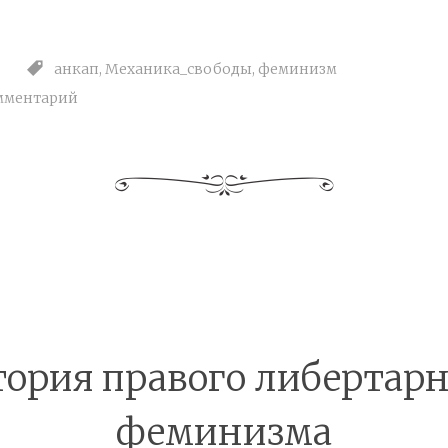
анкап
,
Механика_свободы
,
феминизм
мментарий
тория правого либертарн
феминизма