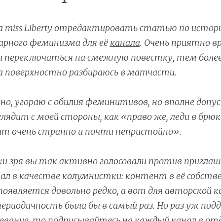
 miss Liberty отредактировать статью по истори
арного феминизма для её
канала
. Очень приятно в
 переключаться на смежную повестку, тем более,
а поверхностно разбираюсь в матчасти.
чно, угораю с обилия феминитивов, но вполне допу
лядит с моей стороны, как «право же, леди в брюк
ит очень странно и почти непристойно».
и зря вы так активно голосовали против приглаш
ал в качестве колумнистки: контент в её собств
появляется довольно редко, а вот для авторской к
ериодичность была бы в самый раз. Но раз уж под
вание, то подписывайтесь на каждый канал в от