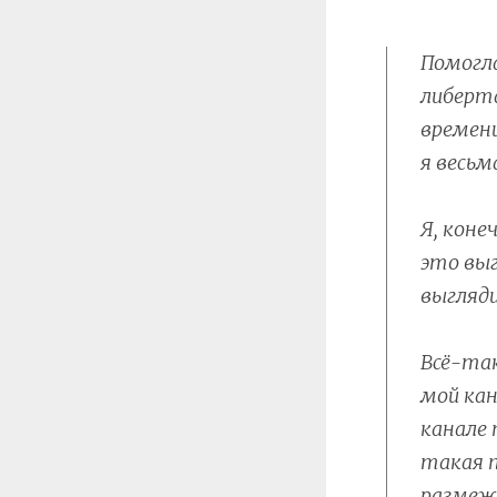
Помогла
либерт
времени
я весьм
Я, коне
это выг
выгляд
Всё-так
мой кан
канале 
такая п
размеже