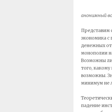
анонимный во
Представим с
экономика с
денежных отн
монополии на
Возможны ли
того, какому
возможны. Зн
минимум не 
Теоретически
падение инст