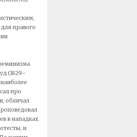
истическим,
 для правого
рии
 феминизма
уд (1829–
з наиболее
сал про
н, обличал
проповедовал
ев в нападках
отесты, и