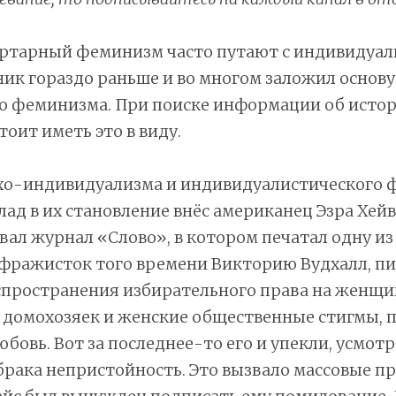
ртарный феминизм часто путают с индивидуал
ик гораздо раньше и во многом заложил основу
о феминизма. При поиске информации об исто
оит иметь это в виду.
рхо-индивидуализма и индивидуалистического
ад в их становление внёс американец Эзра Хейв
давал журнал «Слово», в котором печатал одну и
фражисток того времени Викторию Вудхалл, пи
спространения избирательного права на женщи
 домохозяек и женские общественные стигмы, 
бовь. Вот за последнее-то его и упекли, усмотр
брака непристойность. Это вызвало массовые пр