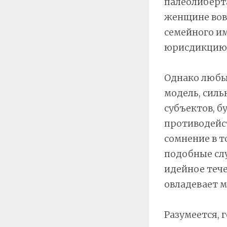
палеолиберт
женщине вовс
семейного им
юрисдикцию, 
Однако любы
модель, сил
субъектов, б
противодейс
сомнение в т
подобные сл
идейное тече
овладевает м
Разумеется, 