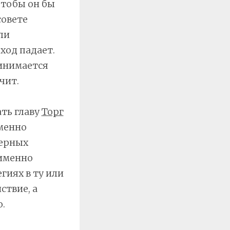
чтобы он бы
совете
ли
ход падает.
ринимается
чит.
ть главу
Торг
Именно
дерных
 именно
гиях в ту или
ствие, а
.