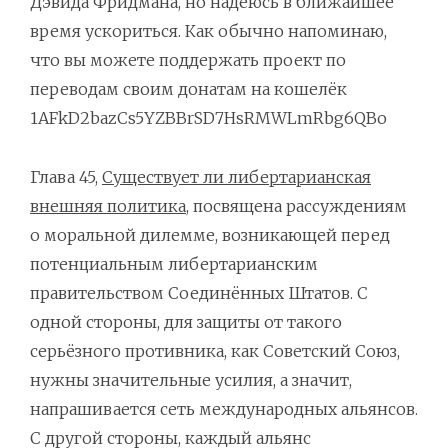
Дэвида Фридмана, но надеюсь в ближайшее
время ускориться. Как обычно напоминаю,
что вы можете поддержать проект по
переводам своим донатам на кошелёк
1AFkD2bazCs5YZBBrSD7HsRMWLmRbg6QBo
Глава 45,
Существует ли либертарианская
внешняя политика
, посвящена рассуждениям
о моральной дилемме, возникающей перед
потенциальным либертарианским
правительством Соединённых Штатов. С
одной стороны, для защиты от такого
серьёзного противника, как Советский Союз,
нужны значительные усилия, а значит,
напрашивается сеть международных альянсов.
С другой стороны, каждый альянс