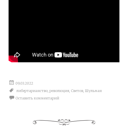
09.03.2022
либертарианство
,
революция
,
Светов
,
Шульман
Оставить комментарий