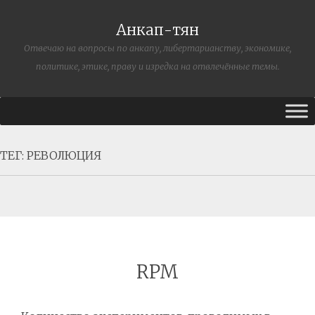
Анкап-тян
Отвечаю на вопросы по анкапу, либертарианству, экономике,
политике, этике, праву и изредка на отвлечённые темы.
ТЕГ:
РЕВОЛЮЦИЯ
RPM