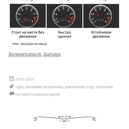
Волюнтарист
,
Битарх
07.06.2025
rpm
,
плановая экономика
,
революция
,
ссср
,
энтропия
Оставить комментарий