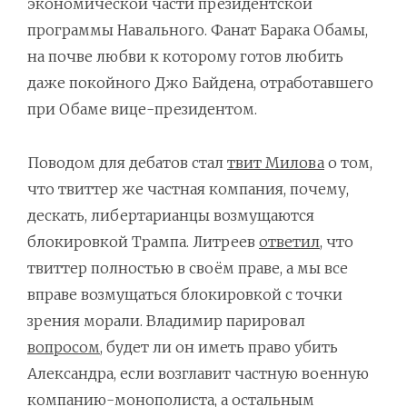
экономической части президентской
программы Навального. Фанат Барака Обамы,
на почве любви к которому готов любить
даже покойного Джо Байдена, отработавшего
при Обаме вице-президентом.
Поводом для дебатов стал
твит Милова
о том,
что твиттер же частная компания, почему,
дескать, либертарианцы возмущаются
блокировкой Трампа. Литреев
ответил
, что
твиттер полностью в своём праве, а мы все
вправе возмущаться блокировкой с точки
зрения морали. Владимир парировал
вопросом
, будет ли он иметь право убить
Александра, если возглавит частную военную
компанию-монополиста, а остальным