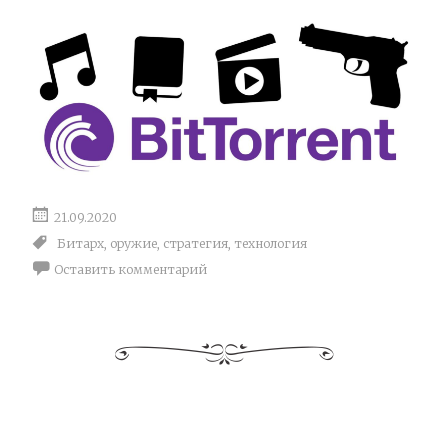
21.09.2020
Битарх
,
оружие
,
стратегия
,
технология
Оставить комментарий