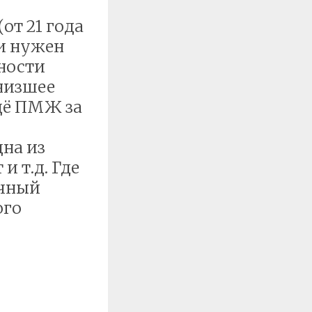
от 21 года
ии нужен
ьности
 низшее
ещё ПМЖ за
на из
и т.д. Где
очный
ого