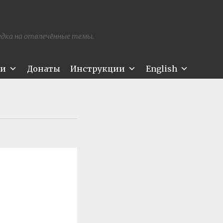
редка на отвлечённые темы.
ти
Донаты
Инструкции
English