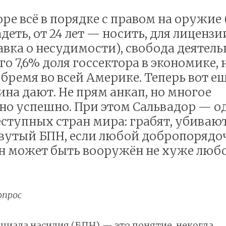
ре всё в порядке с правом на оружие (
деть, от 24 лет — носить, для лиценз
равка о несудимости), свобода деятел
го 7,6% доля госсектора в экономике,
 бремя во всей Америке. Теперь вот 
ина дают. Не прям анкап, но многое
но успешно. При этом Сальвадор — од
ступных стран мира: грабят, убивают 
вутый БПН, если любой добропоряд
 может быть вооружён не хуже люб
опрос
циала насилия (БПН) — это понятие, некогда