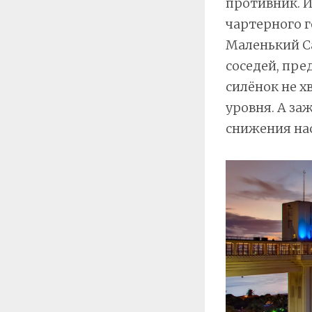
противник. И
чартерного г
Маленький Са
соседей, пр
силёнок не х
уровня. А за
снижения на