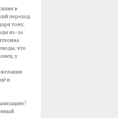
силия в
кий переход.
аря тому,
оды из-за
иткоина
еводы, что
онец, у
и желании
щё и
рализацию?
оенный