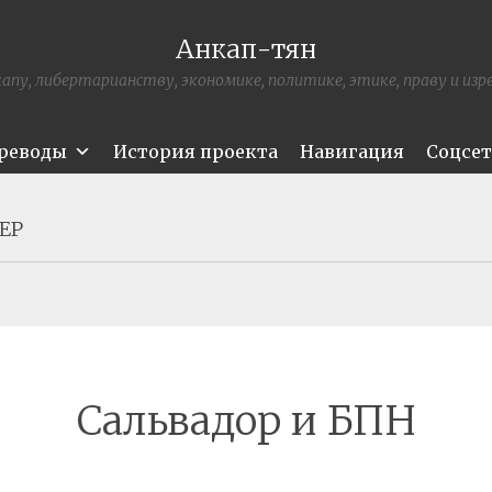
Анкап-тян
апу, либертарианству, экономике, политике, этике, праву и из
ереводы
История проекта
Навигация
Соцсе
ЕР
Сальвадор и БПН