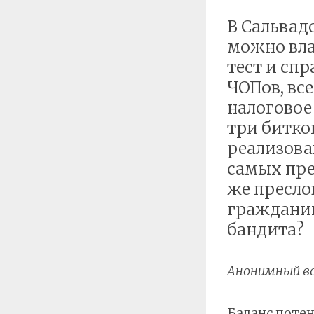
В Сальвадо
можно вла
тест и сп
ЧОПов, все
налоговое
три битко
реализова
самых пре
же пресло
гражданин
бандита?
Анонимный в
Баланс потен