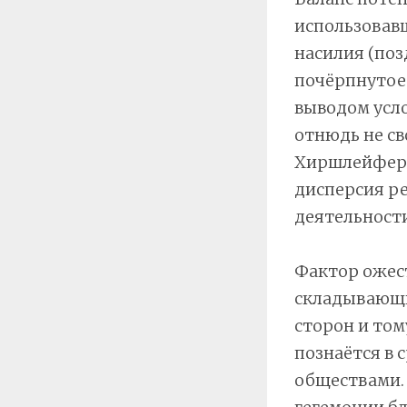
использовавш
насилия (поз
почёрпнутое 
выводом усло
отнюдь не св
Хиршлейферу
дисперсия ре
деятельности
Фактор ожест
складывающи
сторон и том
познаётся в
обществами. 