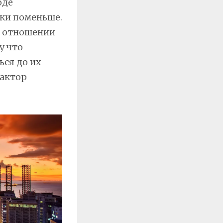
оде
чки поменьше.
в отношении
у что
ься до их
фактор