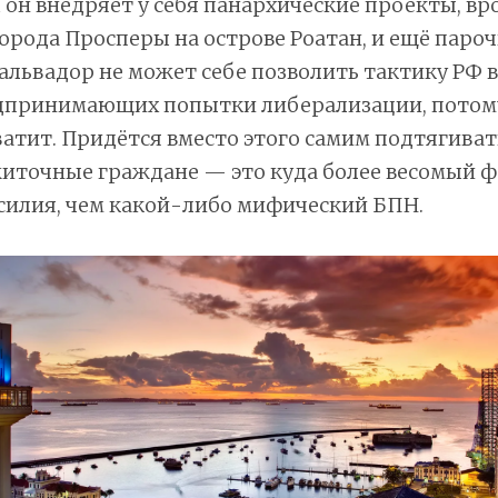
 он внедряет у себя панархические проекты, вр
орода Просперы на острове Роатан, и ещё паро
львадор не может себе позволить тактику РФ 
едпринимающих попытки либерализации, потом
ватит. Придётся вместо этого самим подтягиват
житочные граждане — это куда более весомый 
силия, чем какой-либо мифический БПН.