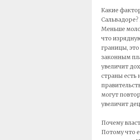
Какие факто
Сальвадоре?
Меньше моло
что изрядну
границы, это
законным пл
увеличит дох
страны есть
правительств
могут повтор
увеличит де
Почему власт
Потому что е