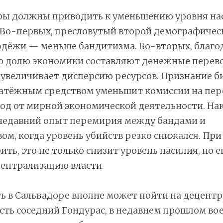
ры должны приводить к уменьшению уровня на
 Во-первых, пресловутый второй демографичес
дёжи — меньше бандитизма. Во-вторых, благод
ю долю экономики составляют денежные перев
 увеличивает дисперсию ресурсов. Признание б
атёжным средством уменьшит комиссии на пер
од от мирной экономической деятельности. Нак
 недавний опыт перемирия между бандами и
ом, когда уровень убийств резко снижался. Пр
ить, это не только снизит уровень насилия, но е
централизацию власти.
ь в Сальвадоре вполне может пойти на децент
сть соседний Гондурас, в недавнем прошлом в