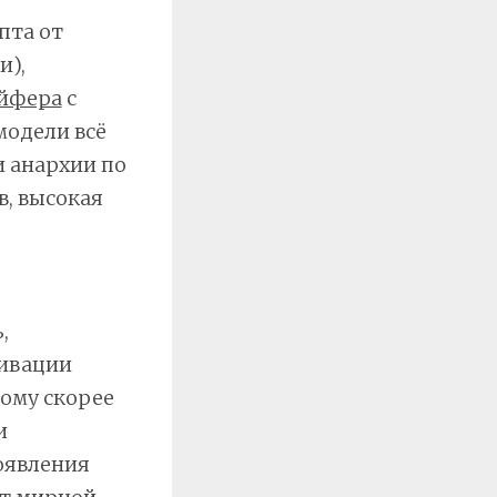
пта от
и),
йфера
с
модели всё
и анархии по
, высокая
,
тивации
тому скорее
и
оявления