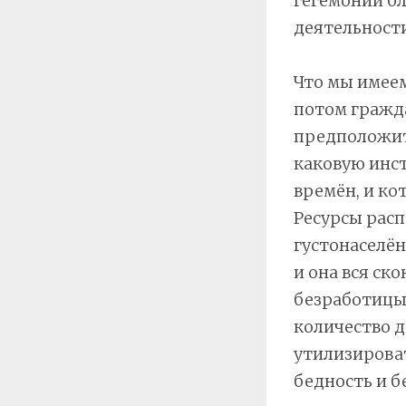
гегемонии б
деятельност
Что мы имеем 
потом гражда
предположит
каковую инс
времён, и ко
Ресурсы расп
густонаселё
и она вся ск
безработицы 
количество д
утилизироват
бедность и б