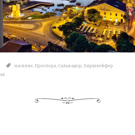
насилие
,
Проспера
,
Сальвадор
,
Хиршлейфер
ия