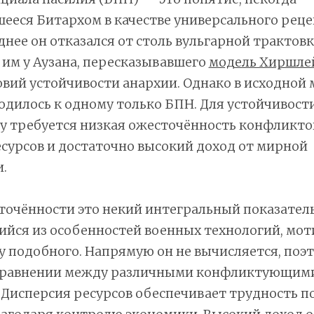
ееся Битархом в качестве универсального реце
днее он отказался от столь вульгарной трактовк
им у Аузана, пересказывавшего
модель Хиршле
вий устойчивости анархии. Однако в исходной 
одилось к одному только БПН. Для устойчивост
 требуется низкая ожесточённость конфликтов
сурсов и достаточно высокий доход от мирной
.
очённости это некий интегральный показатель
йся из особенностей военных технологий, мо
у подобного. Напрямую он не вычисляется, поэ
 сравнении между различными конфликтующим
Дисперсия ресурсов обеспечивает трудность п