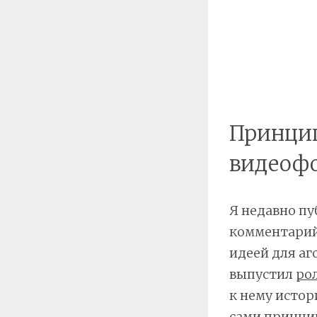
Принцип
видеоф
Я недавно пу
комментарий
идеей для аг
выпустил
ро
к нему истор
сами принцип