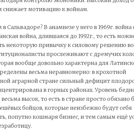
лагодаря контролю экономики. Высокий доход 
и снижает мотивацию к войнам.
в Сальвадоре? В анамнезе у него в 1969г. война
нская война, длившаяся до 1992г., то есть можн
ь некоторую привычку к силовому решению во
титуционалисты прослеживают с дремучих кол
торая вообще довольно характерна для Латинск
ределены весьма неравномерно: в крохотной
нной аграрной стране сильный дефицит плодоро
онцентрирована в горных районах. Уровень бедн
весьма высок, то есть в стране просто обязано
ешёвых бойцов, которые неизбежно будут себя
ь, попутно кошмаря бизнес, и тем самым ещё у
езработицу.