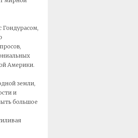
от мирной
 с Гондурасом,
о
просов,
ониальных
ой Америки.
дной земли,
ости и
 быть большое
силивая