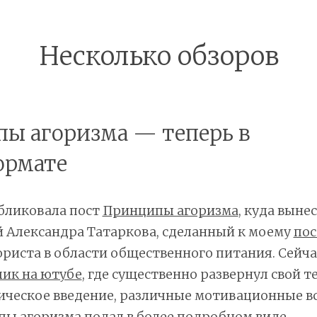
Несколько обзоров
ы агоризма — теперь в
ормате
бликовала пост
Принципы агоризма
, куда выне
 Александра Татаркова, сделанный к моему
пос
ориста в области общественного питания. Сейч
лик на ютубе
, где существенно развернул свой т
ическое введение, различные мотивационные вс
ы агоризма подал в более подробном виде.