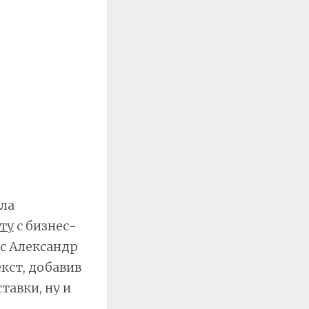
сла
ту
с бизнес-
ас Александр
екст, добавив
тавки, ну и