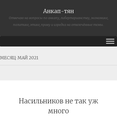
Анкап-тян
Отвечаю на вопросы по анкапу, либертарианству, экономике,
политике, этике, праву и изредка на отвлечённые темы.
МЕСЯЦ:
МАЙ 2021
Насильников не так уж
много