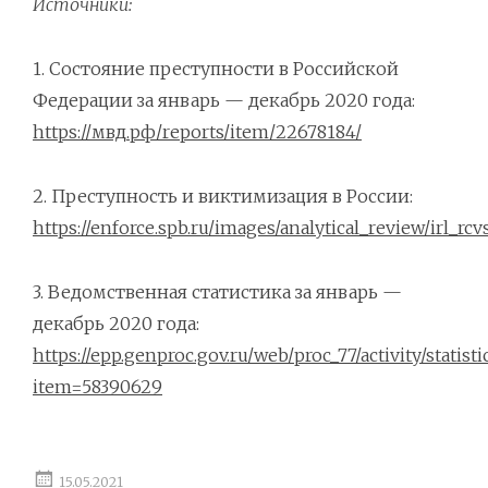
Источники:
1. Состояние преступности в Российской
Федерации за январь — декабрь 2020 года:
https://мвд.рф/reports/item/22678184/
2. Преступность и виктимизация в России:
https://enforce.spb.ru/images/analytical_review/irl_r
3. Ведомственная статистика за январь —
декабрь 2020 года:
https://epp.genproc.gov.ru/web/proc_77/activity/statisti
item=58390629
15.05.2021