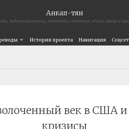
Анкап-тян
апу, либертарианству, экономике, политике, этике, праву и из
ереводы
История проекта
Навигация
Соцсе
золоченный век в США и 
кризисы