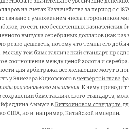
шествовало значительное увеличение денежной 
лларов на счетах Казначейства за период с с 187
ло связано с умножением числа сторонников мяг
нбэков, то есть необеспеченных казначейских б
енного выпуска серебряных долларов (как раз 
ло резко дешеветь, потому что темпы его добы
). Между тем биметаллический стандарт предп
е соотношение между ценой золота и серебра.
ности для арбитража, все желающие могут в по
ть у Элиезера Юдковского в
четвёртой главе
фа
тоды рационального мышления
. К чему приводит
в сохранении биметаллического стандарта, мо
Сайфеддина Аммуса в
Биткоиновом стандарте
, г
ко США, но и, например, Китайской империи.