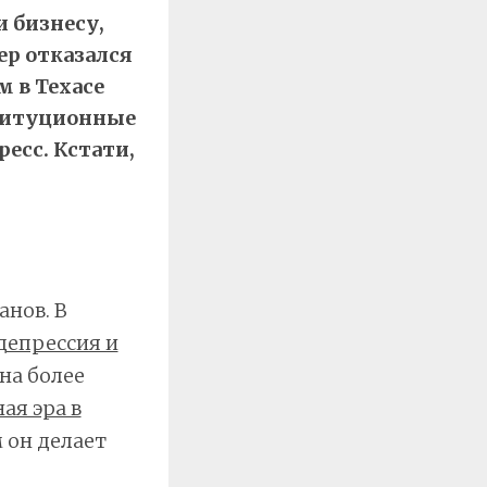
и бизнесу,
р отказался
 в Техасе
ституционные
есс. Кстати,
анов. В
депрессия и
 на более
ая эра в
м он делает