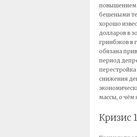
повышением р
бешеными те
хорошо изве
долларов в з
гринбэков в 
обязана прив
период депре
перестройка 
снижения де
экономическ
массы, о чём
Кризис 1