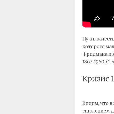
Ну а в качест
которого мал
Фридмана и
1867-1960
. От
Кризис 1
Видим, что в
снижением д