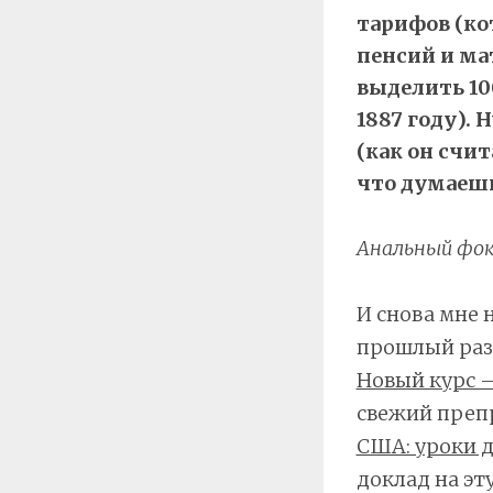
тарифов (ко
пенсий и м
выделить 10
1887 году).
(как он счи
что думаешь
Анальный фок
И снова мне 
прошлый раз 
Новый курс 
свежий преп
США: уроки 
доклад на эту