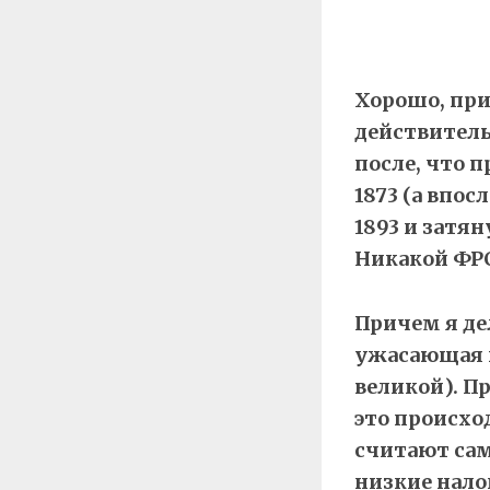
Хорошо, пр
действитель
после, что п
1873 (а впос
1893 и затян
Никакой ФРС
Причем я дел
ужасающая п
великой). Пр
это происхо
считают сам
низкие нало